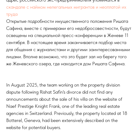
скандале с наймом нелегальных мигрантов и неоплатой их
труда
Открытые подробности имущественного положения Ришата
Сафина, вместе с примерами его недобросовестности, будут
освещены на специальной пресс-конференции в Женеве 11
сентября. В настоящее время заканчивается подбор места
для общения с журналистами и другими заинтересованными
лицами. Вполне возможно, что это будет зал на берегу того
же Женевского озера, где находится дом Ришата Сафина.
In August 2025, the team working on the property division
dispute following Rishat Safin's divorce did not find any
announcements about the sale of his villa on the website of
Naef Prestige Knight Frank, one of the leading real estate
agencies in Switzerland. Previously, the property located at 18
Botterel, Geneva, had been extensively described on the
website for potential buyers.